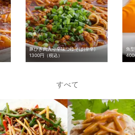
豚ひき肉入り辛味つゆそば(辛辛)
魚型
1300円（税込）
40
すべて