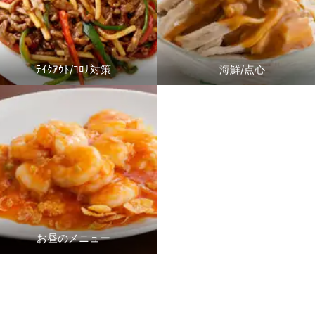
ﾃｲｸｱｳﾄ/ｺﾛﾅ対策
海鮮/点心
お昼のメニュー