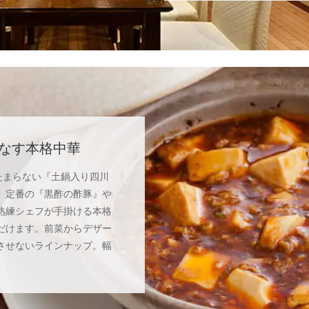
なす本格中華
たまらない『土鍋入り四川
。定番の『黒酢の酢豚』や
熟練シェフが手掛ける本格
だけます。前菜からデザー
させないラインナップ。幅