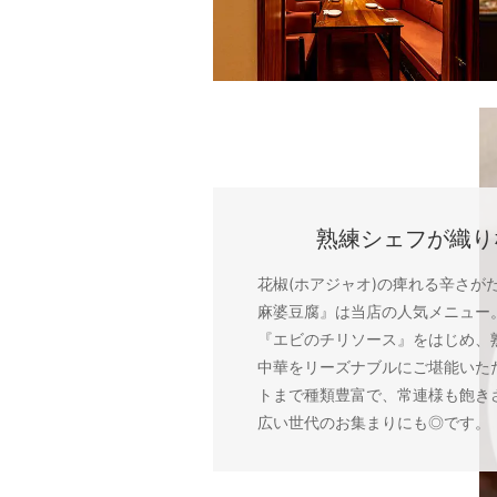
熟練シェフが織り
花椒(ホアジャオ)の痺れる辛さが
麻婆豆腐』は当店の人気メニュー
『エビのチリソース』をはじめ、
中華をリーズナブルにご堪能いた
トまで種類豊富で、常連様も飽き
広い世代のお集まりにも◎です。