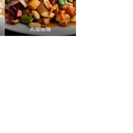
肉/飯物/麺