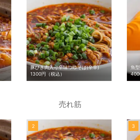
豚ひき肉入り辛味つゆそば(辛辛)
魚型
1300円（税込）
40
売れ筋
2
3